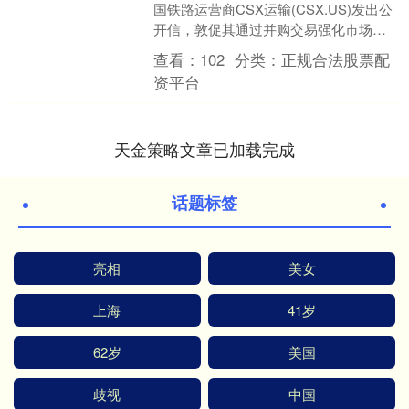
国铁路运营商CSX运输(CSX.US)发出公
开信，敦促其通过并购交易强化市场竞
争力，但此举被花旗分析师认为"过....
查看：
102
分类：
正规合法股票配
资平台
天金策略文章已加载完成
话题标签
亮相
美女
上海
41岁
62岁
美国
歧视
中国