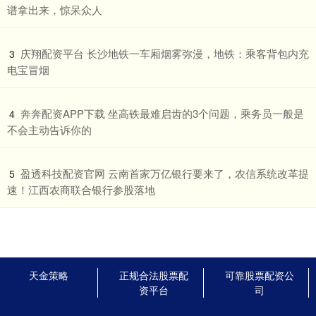
谱拿出来，惊呆众人
​庆翔配资平台 长沙地铁一车厢烟雾弥漫，地铁：乘客背包内充
3
电宝冒烟
​奔奔配资APP下载 坐高铁最难启齿的3个问题，乘务员一般是
4
不会主动告诉你的
​盈透科技配资官网 云南首家万亿银行要来了，农信系统改革提
5
速！江西农商联合银行参股落地
天金策略
正规合法股票配
可靠股票配资公
资平台
司