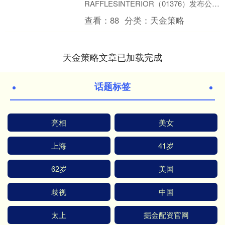
RAFFLESINTERIOR（01376）发布公
告，公司股份将于今天2026年1月12日下
查看：
88
分类：
天金策略
午....
天金策略文章已加载完成
话题标签
亮相
美女
上海
41岁
62岁
美国
歧视
中国
太上
掘金配资官网