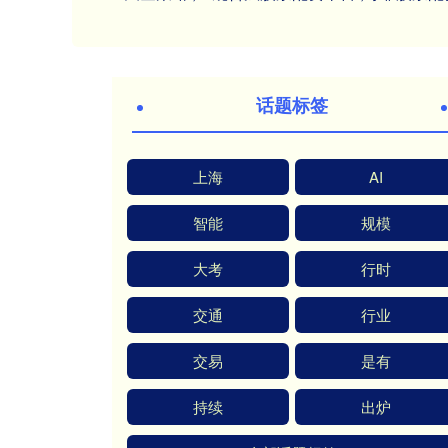
话题标签
上海
AI
智能
规模
大考
行时
交通
行业
交易
是有
持续
出炉