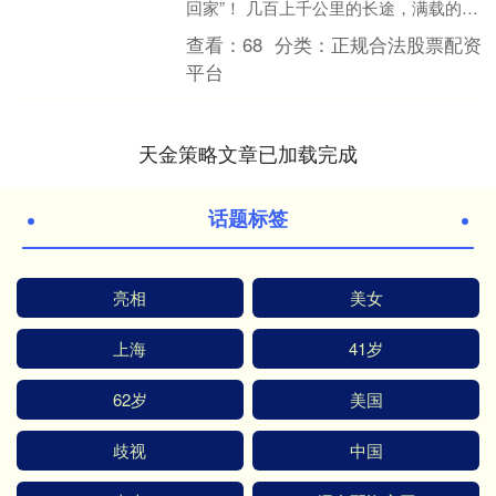
回家”！ 几百上千公里的长途，满载的年
货和家人，复杂的路况和天气，任何一
查看：
68
分类：
正规合法股票配资
个环节掉链子....
平台
天金策略文章已加载完成
话题标签
亮相
美女
上海
41岁
62岁
美国
歧视
中国