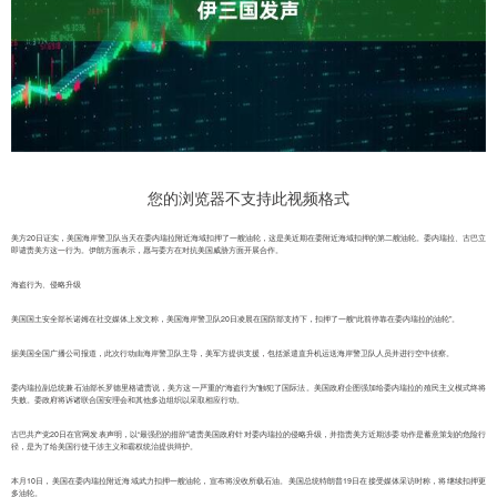
您的浏览器不支持此视频格式
美方20日证实，美国海岸警卫队当天在委内瑞拉附近海域扣押了一艘油轮，这是美近期在委附近海域扣押的第二艘油轮。委内瑞拉、古巴立
即谴责美方这一行为。伊朗方面表示，愿与委方在对抗美国威胁方面开展合作。
海盗行为、侵略升级
美国国土安全部长诺姆在社交媒体上发文称，美国海岸警卫队20日凌晨在国防部支持下，扣押了一艘“此前停靠在委内瑞拉的油轮”。
据美国全国广播公司报道，此次行动由海岸警卫队主导，美军方提供支援，包括派遣直升机运送海岸警卫队人员并进行空中侦察。
委内瑞拉副总统兼石油部长罗德里格谴责说，美方这一严重的“海盗行为”触犯了国际法。美国政府企图强加给委内瑞拉的殖民主义模式终将
失败。委政府将诉诸联合国安理会和其他多边组织以采取相应行动。
古巴共产党20日在官网发表声明，以“最强烈的措辞”谴责美国政府针对委内瑞拉的侵略升级，并指责美方近期涉委动作是蓄意策划的危险行
径，是为了给美国行使干涉主义和霸权统治提供辩护。
本月10日，美国在委内瑞拉附近海域武力扣押一艘油轮，宣布将没收所载石油。美国总统特朗普19日在接受媒体采访时称，将继续扣押更
多油轮。