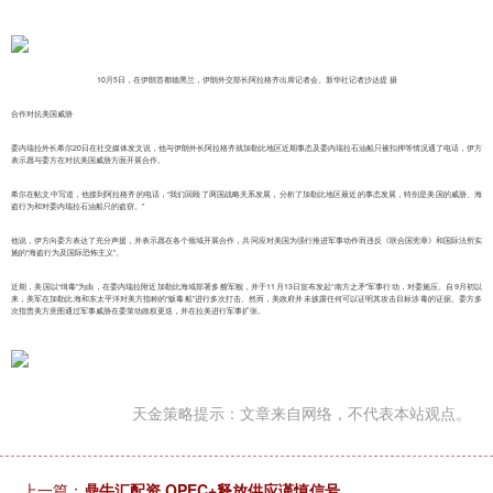
10月5日，在伊朗首都德黑兰，伊朗外交部长阿拉格齐出席记者会。新华社记者沙达提 摄
合作对抗美国威胁
委内瑞拉外长希尔20日在社交媒体发文说，他与伊朗外长阿拉格齐就加勒比地区近期事态及委内瑞拉石油船只被扣押等情况通了电话，伊方
表示愿与委方在对抗美国威胁方面开展合作。
希尔在帖文中写道，他接到阿拉格齐的电话，“我们回顾了两国战略关系发展，分析了加勒比地区最近的事态发展，特别是美国的威胁、海
盗行为和对委内瑞拉石油船只的盗窃。”
他说，伊方向委方表达了充分声援，并表示愿在各个领域开展合作，共同应对美国为强行推进军事动作而违反《联合国宪章》和国际法所实
施的“海盗行为及国际恐怖主义”。
近期，美国以“缉毒”为由，在委内瑞拉附近加勒比海域部署多艘军舰，并于11月13日宣布发起“南方之矛”军事行动，对委施压。自9月初以
来，美军在加勒比海和东太平洋对美方指称的“贩毒船”进行多次打击。然而，美政府并未披露任何可以证明其攻击目标涉毒的证据。委方多
次指责美方意图通过军事威胁在委策动政权更迭，并在拉美进行军事扩张。
天金策略提示：文章来自网络，不代表本站观点。
上一篇：
鼎牛汇配资 OPEC+释放供应谨慎信号