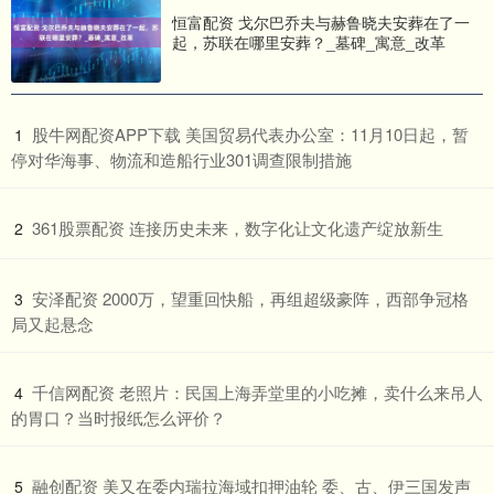
恒富配资 戈尔巴乔夫与赫鲁晓夫安葬在了一
起，苏联在哪里安葬？_墓碑_寓意_改革
​股牛网配资APP下载 美国贸易代表办公室：11月10日起，暂
1
停对华海事、物流和造船行业301调查限制措施
​361股票配资 连接历史未来，数字化让文化遗产绽放新生
2
​安泽配资 2000万，望重回快船，再组超级豪阵，西部争冠格
3
局又起悬念
​千信网配资 老照片：民国上海弄堂里的小吃摊，卖什么来吊人
4
的胃口？当时报纸怎么评价？
​融创配资 美又在委内瑞拉海域扣押油轮 委、古、伊三国发声
5