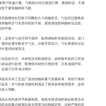
便用户快速计量。勺柄部分经过弧形打磨，握感舒适，不易
有助于避免咖啡粉飞散。
使其能够轻松舀取不同颗粒大小的咖啡豆。勺边经过圆角处
保持咖啡豆勺木质内部的干燥，避免潮湿影响咖啡豆品质。
好的平衡。
外，这类木勺也可用于搅拌、取用调味料等厨房活动。龙门
，握持处通常略宽于勺头，分散手部压力。勺头厚度经过反
用中显得轻便灵活。
工结合的方式。木材初步切割成型后，由经验丰富的工匠进
木器油进行处理，既增强木材的天然纹理，又形成保护层。
，且易于日常清洁维护。
潭镇东洋木工艺品厂提供的咖啡量勺容量标准，有助于保持
学反应；木勺的多功能性则满足了厨房多种使用需求。这些
的深入理解。
成品出库的多环节检验制度。每批木材进场时都会检查含水
品阶段则重点检测边角光滑度与结构稳定性。这种严格的质