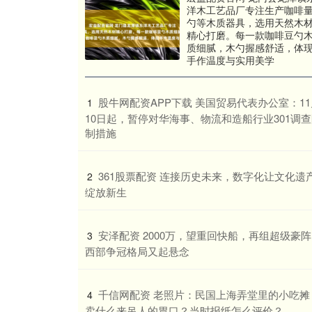
洋木工艺品厂专注生产咖啡
勺等木质器具，选用天然木
精心打磨。每一款咖啡豆勺
质细腻，木勺握感舒适，体
手作温度与实用美学
​股牛网配资APP下载 美国贸易代表办公室：1
1
10日起，暂停对华海事、物流和造船行业301调
制措施
​361股票配资 连接历史未来，数字化让文化遗
2
绽放新生
​安泽配资 2000万，望重回快船，再组超级豪
3
西部争冠格局又起悬念
​千信网配资 老照片：民国上海弄堂里的小吃摊
4
卖什么来吊人的胃口？当时报纸怎么评价？