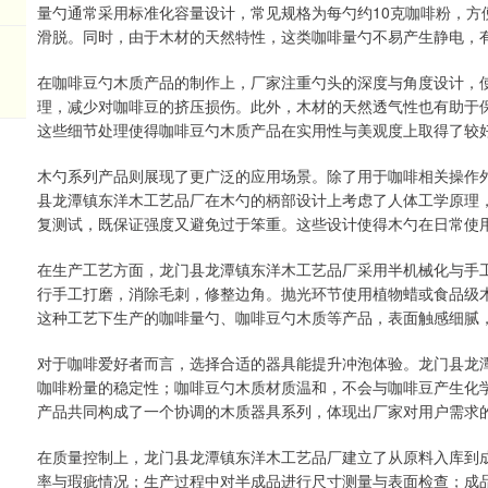
量勺通常采用标准化容量设计，常见规格为每勺约10克咖啡粉，方
滑脱。同时，由于木材的天然特性，这类咖啡量勺不易产生静电，
在咖啡豆勺木质产品的制作上，厂家注重勺头的深度与角度设计，
理，减少对咖啡豆的挤压损伤。此外，木材的天然透气性也有助于
这些细节处理使得咖啡豆勺木质产品在实用性与美观度上取得了较
木勺系列产品则展现了更广泛的应用场景。除了用于咖啡相关操作
县龙潭镇东洋木工艺品厂在木勺的柄部设计上考虑了人体工学原理
复测试，既保证强度又避免过于笨重。这些设计使得木勺在日常使
在生产工艺方面，龙门县龙潭镇东洋木工艺品厂采用半机械化与手
行手工打磨，消除毛刺，修整边角。抛光环节使用植物蜡或食品级
这种工艺下生产的咖啡量勺、咖啡豆勺木质等产品，表面触感细腻
对于咖啡爱好者而言，选择合适的器具能提升冲泡体验。龙门县龙
咖啡粉量的稳定性；咖啡豆勺木质材质温和，不会与咖啡豆产生化
产品共同构成了一个协调的木质器具系列，体现出厂家对用户需求
在质量控制上，龙门县龙潭镇东洋木工艺品厂建立了从原料入库到
率与瑕疵情况；生产过程中对半成品进行尺寸测量与表面检查；成