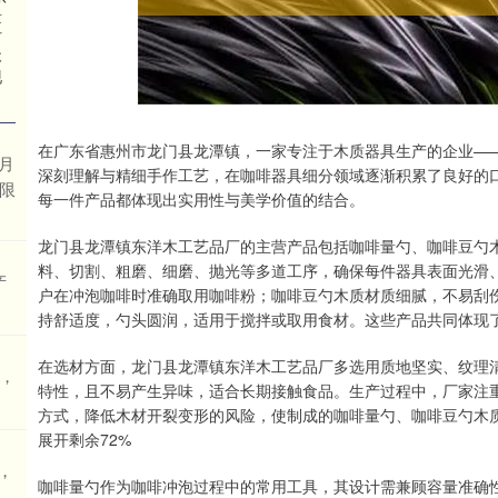
量
材
木
现
在广东省惠州市龙门县龙潭镇，一家专注于木质器具生产的企业—
1月
深刻理解与精细手作工艺，在咖啡器具细分领域逐渐积累了良好的
查限
每一件产品都体现出实用性与美学价值的结合。
龙门县龙潭镇东洋木工艺品厂的主营产品包括咖啡量勺、咖啡豆勺
料、切割、粗磨、细磨、抛光等多道工序，确保每件器具表面光滑
产
户在冲泡咖啡时准确取用咖啡粉；咖啡豆勺木质材质细腻，不易刮
持舒适度，勺头圆润，适用于搅拌或取用食材。这些产品共同体现
在选材方面，龙门县龙潭镇东洋木工艺品厂多选用质地坚实、纹理
阵，
特性，且不易产生异味，适合长期接触食品。生产过程中，厂家注
方式，降低木材开裂变形的风险，使制成的咖啡量勺、咖啡豆勺木
展开剩余72%
，
咖啡量勺作为咖啡冲泡过程中的常用工具，其设计需兼顾容量准确