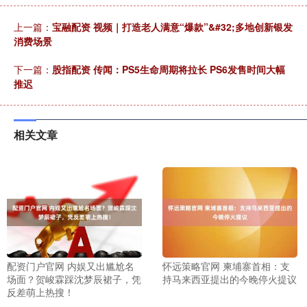
上一篇：
宝融配资 视频｜打造老人满意“爆款”&#32;多地创新银发
消费场景
下一篇：
股指配资 传闻：PS5生命周期将拉长 PS6发售时间大幅
推迟
相关文章
配资门户官网 内娱又出尴尬名
怀远策略官网 柬埔寨首相：支
场面？贺峻霖踩沈梦辰裙子，凭
持马来西亚提出的今晚停火提议
反差萌上热搜！