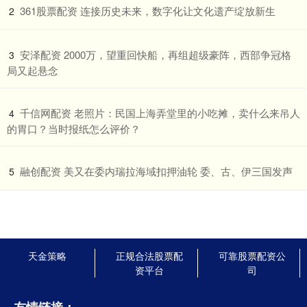
​361股票配资 连接历史未来，数字化让文化遗产绽放新生
2
​安泽配资 2000万，望重回快船，再组超级豪阵，西部争冠格
3
局又起悬念
​千信网配资 老照片：民国上海弄堂里的小吃摊，卖什么来吊人
4
的胃口？当时报纸怎么评价？
​融创配资 美又在委内瑞拉海域扣押油轮 委、古、伊三国发声
5
天金策略
正规合法股票配
可靠股票配资公
资平台
司
友情链接：