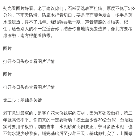
别光看图片好看。老丁建议你们，石板要选表面粗糙、厚度不低于3公
分的，下雨天防滑。防腐木得看切口，要是里面颜色发白，多半是药
水没浸透，撑不了几年。烧结砖要敲一敲，声音清脆的才结实。记
住，适合别人的不一定适合你，结合你当地情况去选择，像北方要考
虑冻融，南方得想着防霉。
图片
打开今日头条查看图片详情
图片
打开今日头条查看图片详情
第二步：基础是关键
老丁见过最冤的，是客户花大价钱买的石材，因为基础没做好，第二
年就高低不平。你们真的一定要听劝！挖土至少要30公分深，分层压
实时要用平板夯，别图省事，水泥砂浆比例要正，宁可多放水泥，也
不能水泥少砂浆多。铺完基础后至少养三天，基础做扎实了，上面做