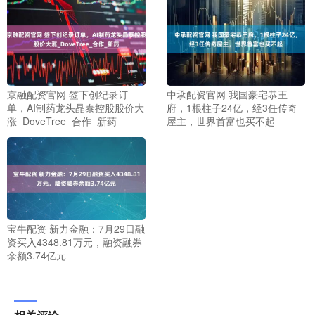
京融配资官网 签下创纪录订
中承配资官网 我国豪宅恭王
单，AI制药龙头晶泰控股股价大
府，1根柱子24亿，经3任传奇
涨_DoveTree_合作_新药
屋主，世界首富也买不起
宝牛配资 新力金融：7月29日融
资买入4348.81万元，融资融券
余额3.74亿元