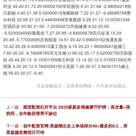
药业 49.20 21.73 20.00002160常铝股份 6.41 21.66 -2.88002218拓
日新能 4.60 21.38 5.02000619海螺新材 7.22 21.27 -6.48688758赛
分科技 22.68 21.23 2.44600408安泰集团 6.26 21.12 10.02301246
宏源药业 20.82 21.00 -7.05300272开能健康 8.22 20.93
-5.52300405科隆股份 7.27 20.85 -4.84600678四川金顶 10.29
20.49 -5.77000695滨海能源 14.51 20.42 0.69603162海通发展
12.42 20.26 6.43600815厦工股份 4.16 20.23 1.96300647超频三
7.60 20.20 -4.76688765禾元生物-U 86.02 20.17 0.62002759天际股
份 45.44 20.15 -6.15301355南王科技 13.14 20.12 0.31002108沧州
明珠 5.30 20.12 0.76002591恒大高新 7.26 20.07 3.86301315威士
顿 56.63 20.07 -6.40
天金策略提示：文章来自网络，不代表本站观点。
上一篇：
期货配资杠杆平台 2025家庭多维健康守护榜：高含量+强
协同，全年龄段营养不缺位
下一篇：
创牛配资官网 美媒晒出史上单场得分40+最多的9人，库
里超越老詹指日可待