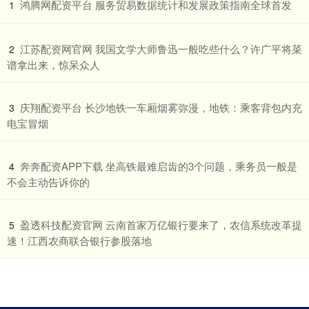
​鸿腾网配资平台 服务贸易数据统计和发展政策指南全球首发
1
​江苏配资网官网 我国文学大师鲁迅一般吃些什么？许广平将菜
2
谱拿出来，惊呆众人
​庆翔配资平台 长沙地铁一车厢烟雾弥漫，地铁：乘客背包内充
3
电宝冒烟
​奔奔配资APP下载 坐高铁最难启齿的3个问题，乘务员一般是
4
不会主动告诉你的
​盈透科技配资官网 云南首家万亿银行要来了，农信系统改革提
5
速！江西农商联合银行参股落地