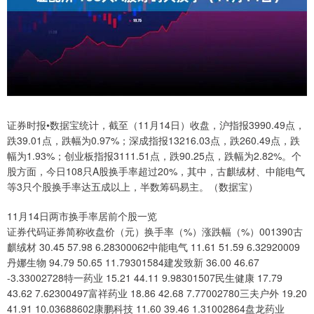
证券时报•数据宝统计，截至（11月14日）收盘，沪指报3990.49点，
跌39.01点，跌幅为0.97%；深成指报13216.03点，跌260.49点，跌
幅为1.93%；创业板指报3111.51点，跌90.25点，跌幅为2.82%。个
股方面，今日108只A股换手率超过20%，其中，古麒绒材、中能电气
等3只个股换手率达五成以上，半数筹码易主。（数据宝）
11月14日两市换手率居前个股一览
证券代码证券简称收盘价（元）换手率（%）涨跌幅（%）001390古
麒绒材 30.45 57.98 6.28300062中能电气 11.61 51.59 6.32920009
丹娜生物 94.79 50.65 11.79301584建发致新 36.00 46.67
-3.33002728特一药业 15.21 44.11 9.98301507民生健康 17.79
43.62 7.62300497富祥药业 18.86 42.68 7.77002780三夫户外 19.20
41.91 10.03688602康鹏科技 11.60 39.46 1.31002864盘龙药业