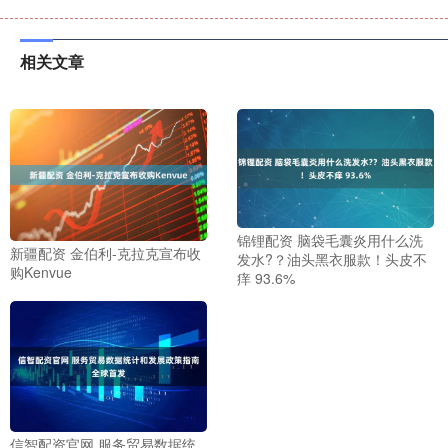
相关文章
锦锂配资 脑袋毛囊炎用什么洗
新疆配资 金伯利-克拉克宣布收
发水?？油头黑衣服款！头皮不
购Kenvue
痒 93.6%
信智配资官网 服务贸易数据统