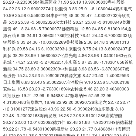
26.29 -9.23300584海辰药业 71.90 26.19 19.99000833粤桂股份
24.22 26.12 9.99002374中锐股份 3.86 25.91 -8.10300444双杰电气
10.99 25.58 0.55603334丰倍生物 48.30 25.47 -4.03002702海欣食
品 5.58 25.39 -5.58002326永太科技 28.21 25.09 -5.81300949奥雅
股份 49.18 24.98 -5.79000973佛塑科技 12.50 24.85 0.81300164通
源石油 6.39 24.61 3.06605178时空科技 76.41 24.40 6.70000533顺
钠股份 9.33 24.36 -10.03002269美邦服饰 2.36 24.18 3.96301013
利和兴 29.58 24.16 6.10300393中来股份 8.75 24.13 3.80002407多
氟多 38.29 23.99 1.56600537亿晶光电 4.86 23.96 1.04301563云汉
芯城 174.21 23.90 -5.27002251步步高 5.87 23.80 -1.18301658首航
新能 34.75 23.80 3.36002309中利集团 3.93 23.56 -6.87002667威
领股份 15.24 23.53 5.10600576祥源文旅 8.47 23.50 -1.40002593
日上集团 6.63 23.43 9.95002207准油股份 9.10 23.36 3.76002136
安纳达 16.53 23.29 -2.76300189神农种业 5.48 23.20 3.40300903
科翔股份 19.21 22.99 -9.94688147微导纳米 57.58 22.95
4.31300483首华燃气 18.96 22.92 20.00920726朱老六 22.72 22.71
-12.31001277速达股份 43.96 22.50 -9.99002490山东墨龙 8.18
22.48 -3.20002163海南发展 16.26 22.06 8.91001266宏英智能
36.27 22.00 10.01603092德力佳 62.48 21.88 -4.92301349信德新材
59.22 21.78 -0.54301069凯盛新材 29.29 21.77 0.48688411海博思
创 379.00 21.76 0.22002235安妮股份 8.13 21.74 4.63301201诚达