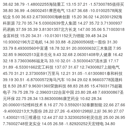
38.62 38.79 -1.48002255海陆重工 13.15 37.21 -1.57300785值得买
38.80 36.99 -4.06002451摩恩电气 13.67 36.68 -10.01002578闽发
铝业 5.00 36.63 2.67300300海峡创新 15.20 36.02 14.20301292海
科新源 72.70 35.74 5.03002639雪人集团 14.27 35.72 3.71300937
药易购 37.59 35.39 3.81301357北方长龙 147.00 35.06 5.71003018
金富科技 15.20 34.31 -10.01301152天力锂能 39.48 34.24
10.93002196方正电机 14.30 33.88 -8.22600506统一股份 31.30
33.79 8.49300560中富通 18.78 32.91 20.00000632三木集团 7.95
32.85 9.96002513蓝丰生化 9.43 32.68 2.06301408华人健康 16.42
32.18 3.73603686福龙马 33.10 32.01 -3.50300437清水源 17.17
31.89 -6.53301662宏工科技 137.07 31.67 12.74300827上能电气
45.70 31.21 2.37300591万里马 12.21 31.05 -1.61300801泰和科技
39.19 30.51 -6.87000572海马汽车 10.94 29.02 8.96603778国晟科
技 8.50 28.87 9.96301360荣旗科技 88.83 28.85 15.47603175超颖
电子 79.75 28.79 -2.39603122合富中国 23.80 28.48 7.69300867圣
元环保 22.75 28.34 13.86300086康芝药业 10.62 28.34
20.00600152维科技术 8.16 27.70 3.55920132泰鹏智能 22.66 27.66
-9.40002213大为股份 28.22 27.26 -6.43001298好上好 36.90 27.07
1.43002115三维通信 12.44 27.02 3.32300250初灵信息 25.00 26.95
7.76002748世龙实业 14.05 26.58 -1.82920252天宏锂电 34.80