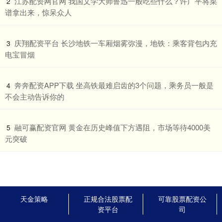
​江苏配资网官网 我国文学大师鲁迅一般吃些什么？许广平将菜
2
谱拿出来，惊呆众人
​庆翔配资平台 长沙地铁一车厢烟雾弥漫，地铁：乘客背包内充
3
电宝冒烟
​奔奔配资APP下载 坐高铁最难启齿的3个问题，乘务员一般是
4
不会主动告诉你的
​融可赢配资官网 黄金在历史峰值下方遇阻，市场等待4000美
5
元突破
天金策略
正规合法股票配
可靠股票配资公
资平台
司