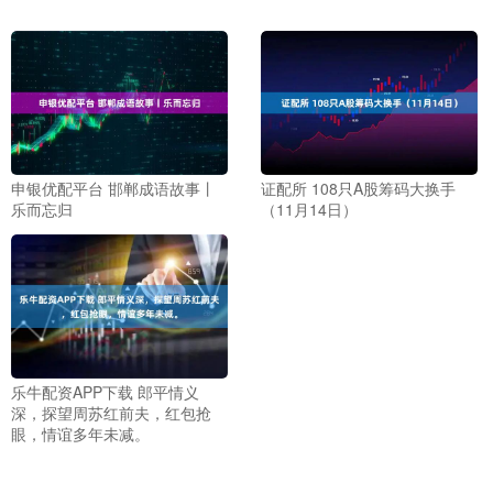
申银优配平台 邯郸成语故事丨
证配所 108只A股筹码大换手
乐而忘归
（11月14日）
乐牛配资APP下载 郎平情义
深，探望周苏红前夫，红包抢
眼，情谊多年未减。