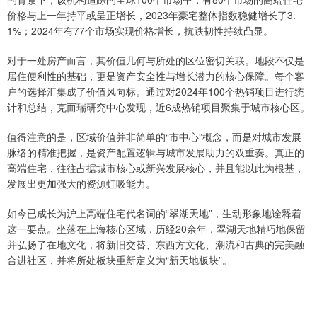
价格与上一年持平或呈正增长，2023年豪宅整体指数稳健增长了3.
1%；2024年有77个市场实现价格增长，抗跌韧性持续凸显。
对于一处房产而言，其价值几何与所处的区位密切关联。地段不仅是
居住便利性的基础，更是资产安全性与增长潜力的核心保障。每个客
户的选择汇集成了价值风向标。通过对2024年100个热销项目进行统
计和总结，克而瑞研究中心发现，近6成热销项目聚集于城市核心区。
值得注意的是，区域价值并非简单的“市中心”概念，而是对城市发展
脉络的精准把握，是资产配置逻辑与城市发展助力的双重奏。真正的
高端住宅，往往占据城市核心或新兴发展核心，并且能以此为根基，
发展出更加强大的资源虹吸能力。
如今已成长为沪上高端住宅代名词的“翠湖天地”，生动形象地诠释着
这一要点。坐落在上海核心区域，历经20余年，翠湖天地精巧地保留
并弘扬了在地文化，将新旧交替、东西方文化、潮流和古典的完美融
合进社区，并将所处板块重新定义为“新天地板块”。