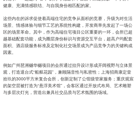
健康、充满情感联结、与自我身份相匹配的家。
这些内在的诉求促使着高端住宅的竞争从面积的竞赛，升级为对生活
场景、情感体验与细节工艺的系统性构建，开发商率先发起了一场公
区的场景革命。其中，作为高端住宅项目公区重要的一环，会所已超
越基础配套功能，成为圈层身份标识与资源交互平台，超高户均配套
面积、酒店级服务标准及定制化社交场景成为产品竞争力的关键构成
因素。
例如广州琶洲樾华樾项目的会所通过抬升设计形成开阔视野与立体景
观，打造退台式“船舷花园”，兼顾隔音性与私密性；上海招商康定壹
拾玖的3000平方米复合会所，创新定制了公馆级管家服务；重庆观宸
的架空层被打造为“悬浮美术馆”，会客区通过开放式布局、艺术雕塑
与多层次灯光，营造出兼具社交品质与艺术氛围的场域。