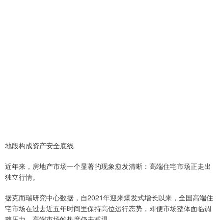
地段构成资产安全底线
近年来，房地产市场一个显著的现象愈发清晰：高端住宅市场正走出
独立行情。
据克而瑞研究中心数据，自2021年迎来爆发式增长以来，全国高端住
宅市场在过去近五年时间里保持高位运行态势，即便市场整体面临调
整压力，高端市场的热度仍未减退。