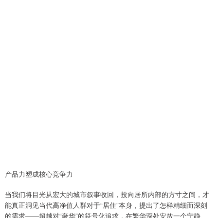
产品力塑成核心竞争力
当我们将目光从宏大的城市叙事收回，投向居所内部的方寸之间，才
能真正洞见当代高净值人群对于“居住”本身，提出了怎样精细而深刻
的需求——超越对“奢华”的符号化追求，在繁华深处安放一个宁静、