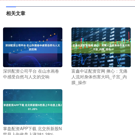
相关文章
深圳配资公司平台 在山水画卷
富鑫中证配资官网 揪心：无痛
中感受自然与人文的交响
人流对身体伤害大吗_子宫_内
膜_操作
掌盘配资APP下载 北交所新股N
世昌上午收盘上涨281.28%